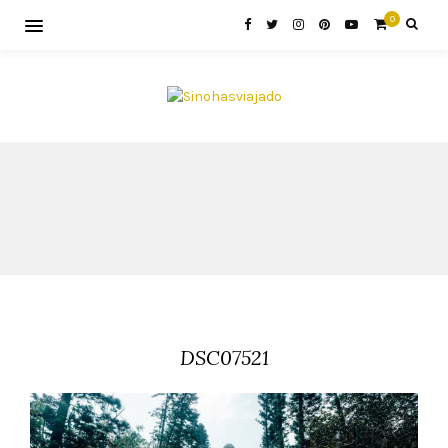
0
DSC07521