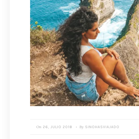
On
By
26, JULIO 2018
SINOHASVIAJADO
•