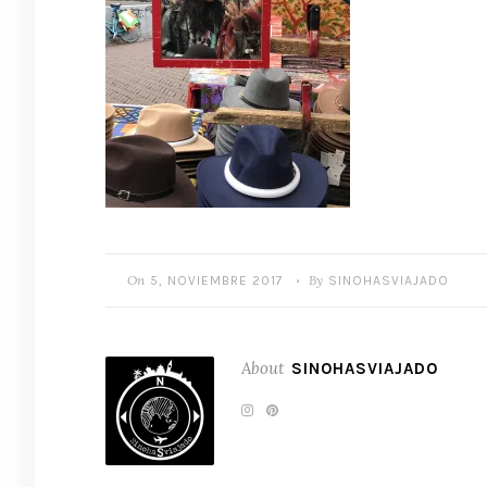
On
By
5, NOVIEMBRE 2017
SINOHASVIAJADO
•
About
SINOHASVIAJADO