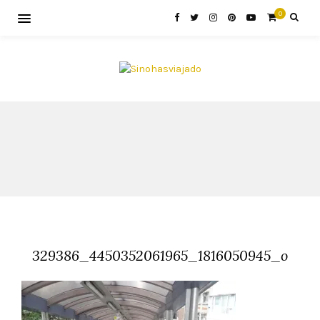
0
329386_4450352061965_1816050945_o