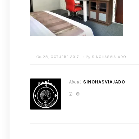
On
By
28, OCTUBRE 2017
SINOHASVIAJADO
•
About
SINOHASVIAJADO