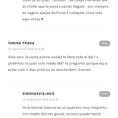
subirse, en plan .. mirador … de todas maneras dile
al chofer que te avise cuando llegues .. eso siempre
es seguro ajajaa disfruta! Y cualquier cosa más
aquí estoy ♥️
YANINA PRADA
Reply
13, septiembre 2019 at 15:30
Hola vero, la visita a esta ciudad te lleva todo el dia ? o
podemos ocupar solo medio dia? te pregunto porque voy a
estar solo 2 dias enteros en amsterdam. Gracias
SINOHASVIAJADO
Reply
13, septiembre 2019 at 15:31
Hola Yanina! Zaanse es un pueblito muy chiquitito …
con medio día vas genial, incluso puede hasta