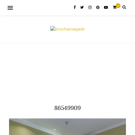
0
86549909