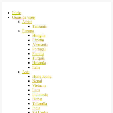
Inicio
Guias de viaje
África
Tanzania
Europa
Hungría
España
Alemania
Portugal
Francia
Turquía
Holanda
Italia
Asia
Hong Kong
Nepal
Vietnam
Laos
Indonesia
Dubai
Tailandia
India
Sri Lanka