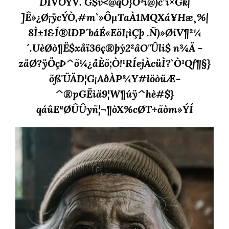
DÏVÔÝV. G$v<@qO}Ô³ì@)c"i×Gk|
]Ê»¿Ø¡ÿcÝÒ,#m`»ÔµTaÀ1MQXá¥Hæ¸%|
8Ì±1&Í®lÐP´báÉ«EöI¡ìÇþ .Ñ)»ØíV¶²¼
´.UèØò¶Ë$xåï­36ç®þý2²âO"Ûli$ n¾Ä -
zäØ?ÿÖçÞ^õ¼¿åÈõ;Ò!¹RÍejÀcüÌ?`Ò¹Qf¶§}
õß'ÜÄD¦G¡AðÀP¾Y#löòüÆ­
^®pGËìä9¦W¶úÿ^hè#$}
qáûEªØÛÛyñ¦¬¶òX%cØT÷ãòm»ÝÍ