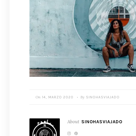
On
By
14, MARZO 2020
SINOHASVIAJADO
•
About
SINOHASVIAJADO