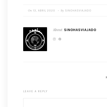
On
By
13, ABRIL 2020
SINOHASVIAJADO
•
About
SINOHASVIAJADO
LEAVE A REPLY