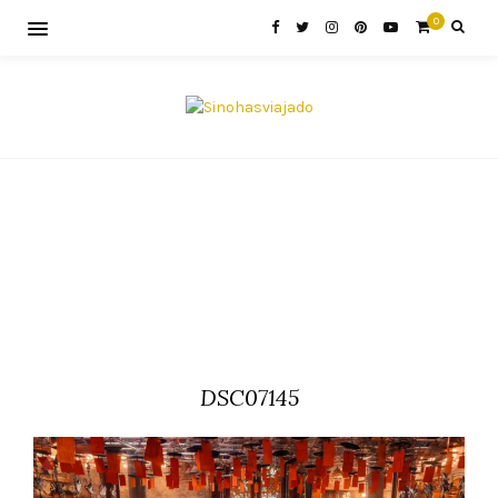
0
DSC07145