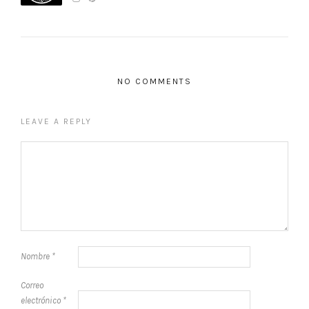
NO COMMENTS
LEAVE A REPLY
Nombre
*
Correo
electrónico
*