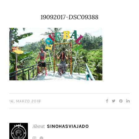
19092017-DSC09388
16, MARZO 2018
About
SINOHASVIAJADO