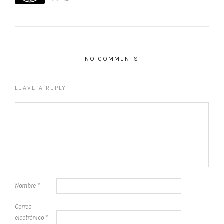
NO COMMENTS
LEAVE A REPLY
Nombre
*
Correo
electrónico
*