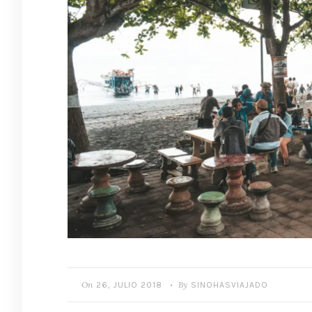
On
By
26, JULIO 2018
SINOHASVIAJADO
•