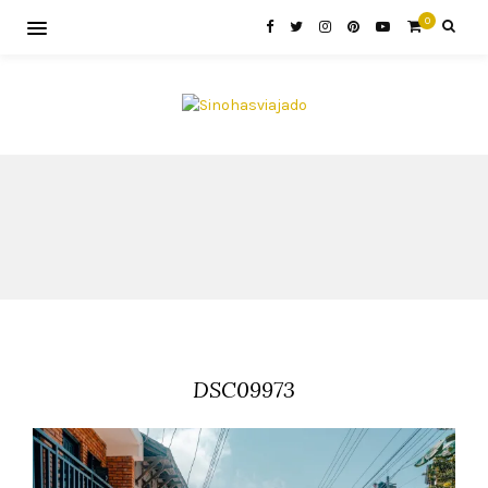
0
DSC09973