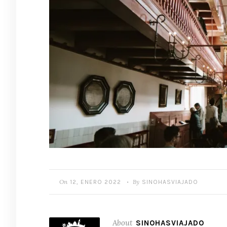
On
By
12, ENERO 2022
SINOHASVIAJADO
•
About
SINOHASVIAJADO