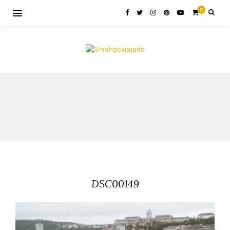
0
DSC00149