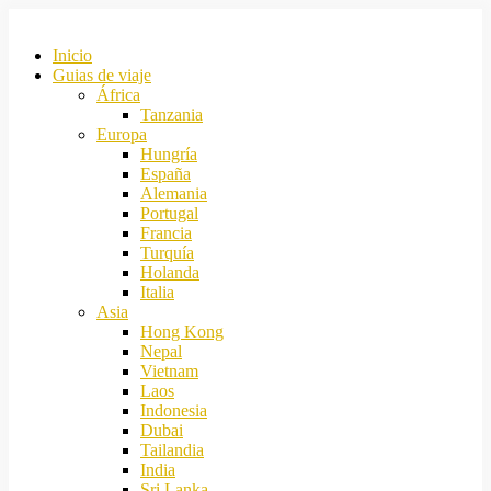
Inicio
Guias de viaje
África
Tanzania
Europa
Hungría
España
Alemania
Portugal
Francia
Turquía
Holanda
Italia
Asia
Hong Kong
Nepal
Vietnam
Laos
Indonesia
Dubai
Tailandia
India
Sri Lanka