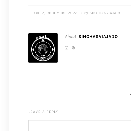
On
By
12, DICIEMBRE 2022
SINOHASVIAJADO
•
About
SINOHASVIAJADO
LEAVE A REPLY