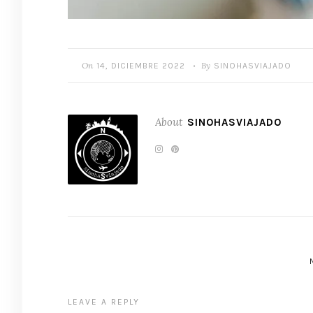
On
By
14, DICIEMBRE 2022
SINOHASVIAJADO
•
About
SINOHASVIAJADO
LEAVE A REPLY