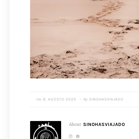
On
By
9, AGOSTO 2020
SINOHASVIAJADO
•
About
SINOHASVIAJADO