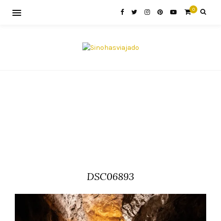
0
DSC06893