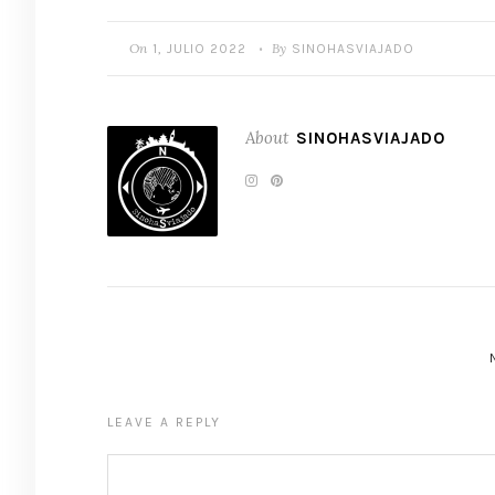
On
By
1, JULIO 2022
SINOHASVIAJADO
•
About
SINOHASVIAJADO
LEAVE A REPLY