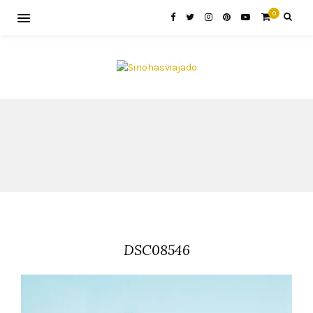
0
DSC08546