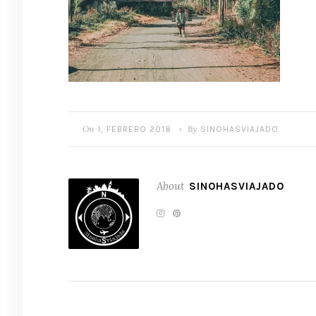
On
By
1, FEBRERO 2018
SINOHASVIAJADO
•
About
SINOHASVIAJADO