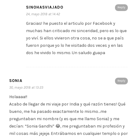
SINOHASVIAJADO
Reply
24, mayo 2018 at 14:42
Gracias! he puesto el articulo por Facebook y
muchas han criticado mi sinceridad, pero es lo que
yo viví. Si ellos vivieron otra cosa, no se a que país
fueron porque yo lo he visitado dos veces y en las
dos he vivido lo mismo. Un saludo guapa
SONIA
Reply
30, mayo 2018 at 13:23
Holaaaa!!
Acabo de llegar de mi viaje por India y qué razón tienes! Qué
bueno, me ha pasado exactamente lo mismo…me
preguntaban mi nombre (y es que me llamo Sonia) y me
decían: “Sonia Gandhi” 😂, me preguntaban mi profesión y
mil cosas más jejeje. Entrábamos en cualquier templo o por