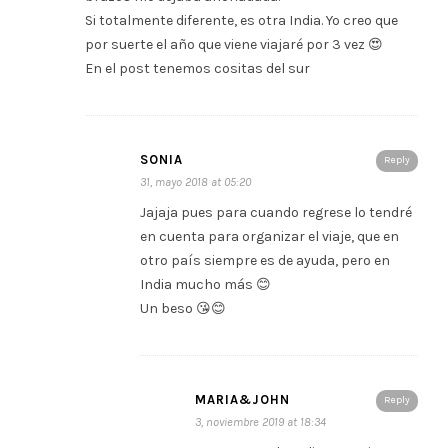
Si totalmente diferente, es otra India. Yo creo que
por suerte el año que viene viajaré por 3 vez 😍
En el post tenemos cositas del sur
SONIA
Reply
31, mayo 2018 at 05:20
Jajaja pues para cuando regrese lo tendré
en cuenta para organizar el viaje, que en
otro país siempre es de ayuda, pero en
India mucho más 😊
Un beso 😘😊
MARIA&JOHN
Reply
3, noviembre 2019 at 18:34