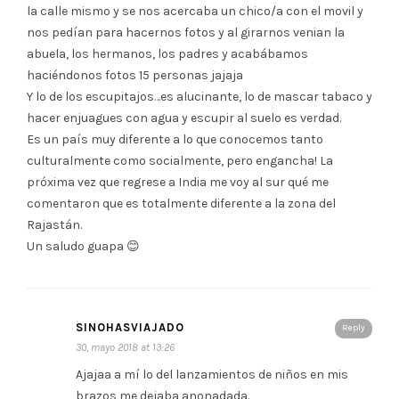
la calle mismo y se nos acercaba un chico/a con el movil y
nos pedían para hacernos fotos y al girarnos venian la
abuela, los hermanos, los padres y acabábamos
haciéndonos fotos 15 personas jajaja
Y lo de los escupitajos…es alucinante, lo de mascar tabaco y
hacer enjuagues con agua y escupir al suelo es verdad.
Es un país muy diferente a lo que conocemos tanto
culturalmente como socialmente, pero engancha! La
próxima vez que regrese a India me voy al sur qué me
comentaron que es totalmente diferente a la zona del
Rajastán.
Un saludo guapa 😊
SINOHASVIAJADO
Reply
30, mayo 2018 at 13:26
Ajajaa a mí lo del lanzamientos de niños en mis
brazos me dejaba anonadada.