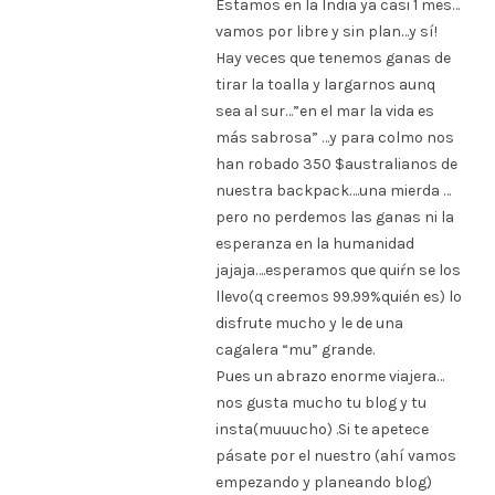
Estamos en la India ya casi 1 mes…
vamos por libre y sin plan…y sí!
Hay veces que tenemos ganas de
tirar la toalla y largarnos aunq
sea al sur…”en el mar la vida es
más sabrosa” …y para colmo nos
han robado 350 $australianos de
nuestra backpack….una mierda …
pero no perdemos las ganas ni la
esperanza en la humanidad
jajaja….esperamos que quiŕn se los
llevo(q creemos 99.99%quién es) lo
disfrute mucho y le de una
cagalera “mu” grande.
Pues un abrazo enorme viajera…
nos gusta mucho tu blog y tu
insta(muuucho) .Si te apetece
pásate por el nuestro (ahí vamos
empezando y planeando blog)