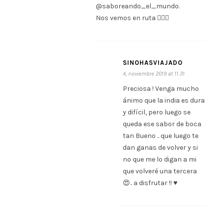
@saboreando_el_mundo.
Nos vemos en ruta ✌🏽💜
SINOHASVIAJADO
4, noviembre 2019 at 11:31
Preciosa ! Venga mucho
ánimo que la india es dura
y difícil, pero luego se
queda ese sabor de boca
tan Bueno .. que luego te
dan ganas de volver y si
no que me lo digan a mi
que volveré una tercera
😍.. a disfrutar !! ♥️