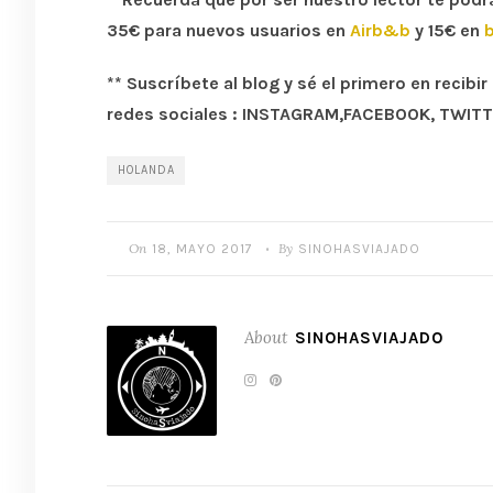
35€ para nuevos usuarios en
Airb&b
y 15€ en
** Suscríbete al blog y sé el primero en recib
redes sociales : INSTAGRAM,FACEBOOK, TWIT
HOLANDA
On
By
18, MAYO 2017
SINOHASVIAJADO
•
About
SINOHASVIAJADO