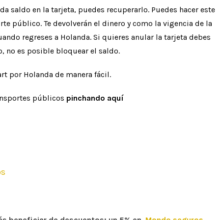
da saldo en la tarjeta, puedes recuperarlo. Puedes hacer este
te público. Te devolverán el dinero y como la vigencia de la
uando regreses a Holanda. Si quieres anular la tarjeta debes
o, no es posible bloquear el saldo.
rt por Holanda de manera fácil.
ransportes públicos
pinchando aquí
os
rás beneficiar de descuentos; un 5% en
Mondo seguro
s
,