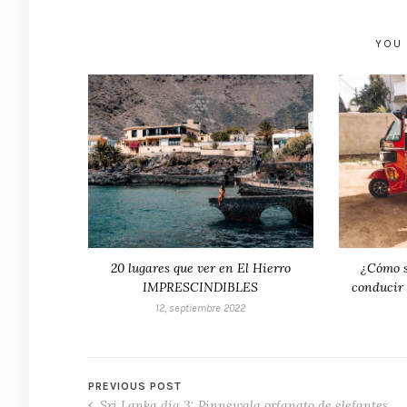
YOU 
20 lugares que ver en El Hierro
¿Cómo s
IMPRESCINDIBLES
conducir 
12, septiembre 2022
PREVIOUS POST
Sri Lanka día 3: Pinnewala orfanato de elefantes