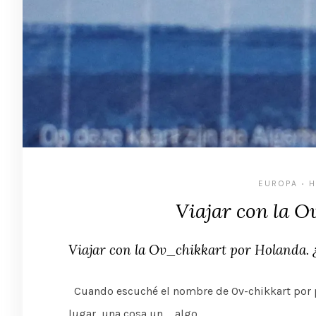
EUROPA
H
•
Viajar con la 
Viajar con la Ov_chikkart por Holanda. 
Cuando escuché el nombre de Ov-chikkart por pri
lugar, una cosa un … algo …