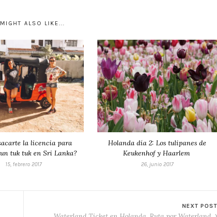
MIGHT ALSO LIKE...
acarte la licencia para
Holanda día 2: Los tulipanes de
un tuk tuk en Sri Lanka?
Keukenhof y Haarlem
15, febrero 2017
26, junio 2017
NEXT POS
Waterland Ticket en Holanda. Ruta por Waterland