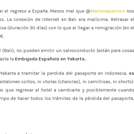
sar el regreso a España. Menos mal que @
Martonapelmon
no
s. La conexión de Internet en Bali era malísima. Retrasar e
sa (duración 30 días) con lo que al llegar a inmigración (en e
€.
(Bali), no pueden emitir un salvoconducto (están para cosa
asta la
Embajada Española en
Yakarta.
Yakarta a tramitar la perdida del pasaporte en Indonesia,
e
ntalones cortos, ni cholas (chanclas), ni camillisas, ni shorts)
ás que regresar al hotel a cambiarte y posiblemente cuand
empo de hacer todos los trámites de la pérdida del pasaporte