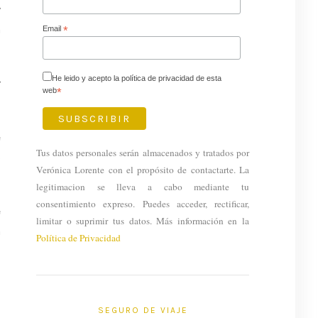
y
a
Email
*
He leido y acepto la política de privacidad de esta
r
web
*
e
Tus datos personales serán almacenados y tratados por
o
Verónica Lorente con el propósito de contactarte. La
legitimacion se lleva a cabo mediante tu
consentimiento expreso. Puedes acceder, rectificar,
e
limitar o suprimir tus datos. Más información en la
n
Política de Privacidad
a
SEGURO DE VIAJE