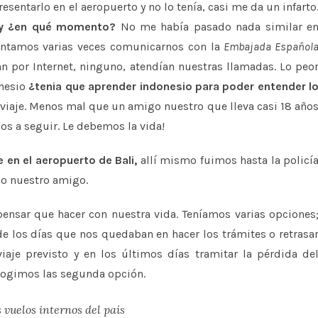
esentarlo en el aeropuerto y no lo tenía, casi me da un infarto
 y ¿en qué momento?
No me había pasado nada similar e
entamos varias veces comunicarnos con la
Embajada Español
an por Internet, ninguno, atendían nuestras llamadas. Lo peo
onesio
¿tenia que aprender indonesio para poder entender l
iaje. Menos mal que un amigo nuestro que lleva casi 18 año
sos a seguir. Le debemos la vida!
 en el aeropuerto de Bali,
allí mismo fuimos hasta la policí
do nuestro amigo.
ensar que hacer con nuestra vida. Teníamos varias opciones
de los días que nos quedaban en hacer los trámites o retrasa
iaje previsto y en los últimos días tramitar la pérdida de
cogimos las segunda opción.
s vuelos internos del país