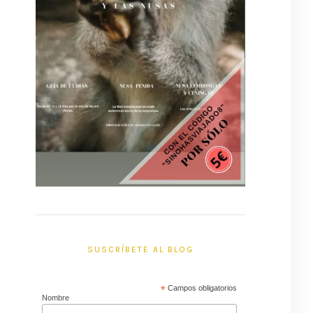
l
n
s
SUSCRÍBETE AL BLOG
n
*
Campos obligatorios
Nombre
l