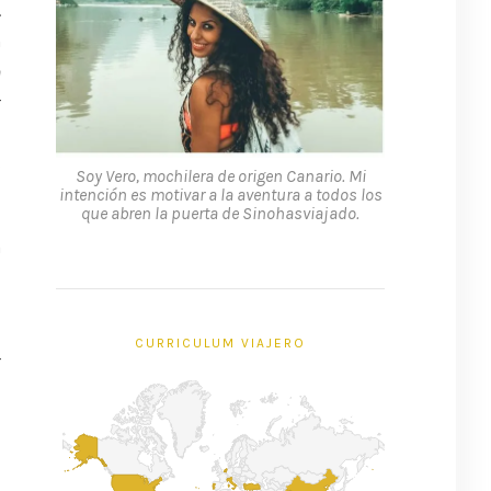
.
n
a
r
o
s
Soy Vero, mochilera de origen Canario. Mi
intención es motivar a la aventura a todos los
que abren la puerta de Sinohasviajado.
a
;
CURRICULUM VIAJERO
r
l