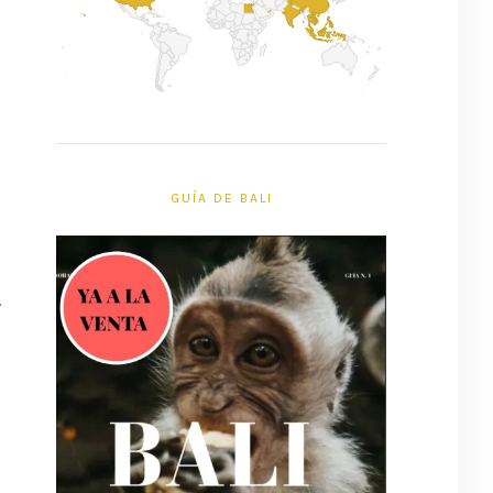
s
l
l
s
GUÍA DE BALI
s
.
o
,