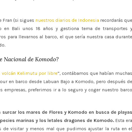
 Fran (si sigues
nuestros diarios de Indonesia
recordarás qu
o en Bali unos 18 años y gestiona tema de transportes 
os para llevarnos al barco, el que sería nuestra casa durant
odo.
ue Nacional de Komodo?
 volcán Kelimutu por libre
“, contábamos que habían mucha
el tour en barco desde Labuan Bajo a Komodo, pero después d
s empresas, preferimos ir a lo seguro y coger nuestro barc
a
surcar los mares de Flores y Komodo en busca de playa
especies marinas y los letales dragones de Komodo.
Esta er
 de visitar y menos mal que pudimos ajustar la ruta en e