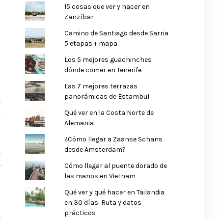
15 cosas que ver y hacer en
Zanzíbar
Camino de Santiago desde Sarria
5 etapas + mapa
Los 5 mejores guachinches
s
dónde comer en Tenerife
o
Las 7 mejores terrazas
s
panorámicas de Estambul
e
Qué ver en la Costa Norte de
e
Alemania
¿Cómo llegar a Zaanse Schans
desde Amsterdam?
e
Cómo llegar al puente dorado de
r
las manos en Vietnam
Qué ver y qué hacer en Tailandia
en 30 días: Ruta y datos
l
prácticos
r