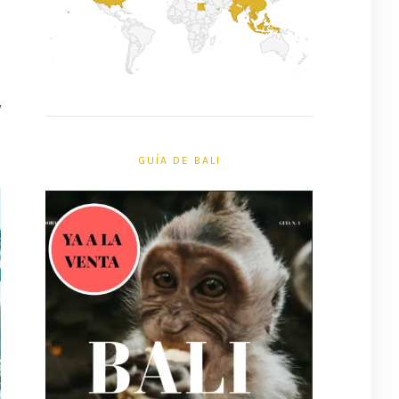
n
a
y
l
GUÍA DE BALI