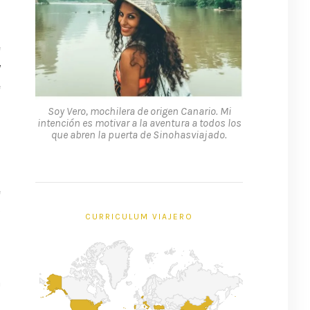
e
y
e
Soy Vero, mochilera de origen Canario. Mi
intención es motivar a la aventura a todos los
que abren la puerta de Sinohasviajado.
s
e
o
CURRICULUM VIAJERO
s
a
l