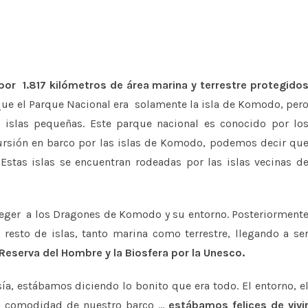
or 1.817 kilómetros de área marina y terrestre protegido
ue el Parque Nacional era solamente la isla de Komodo, per
 islas pequeñas. Este parque nacional es conocido por lo
ursión en barco por las islas de Komodo, podemos decir qu
Estas islas se encuentran rodeadas por las islas vecinas d
teger a los Dragones de Komodo y su entorno. Posteriorment
 resto de islas, tanto marina como terrestre, llegando a se
Reserva del Hombre y la Biosfera por la Unesco.
ía, estábamos diciendo lo bonito que era todo. El entorno, e
la comodidad de nuestro barco …
estábamos felices de vivi