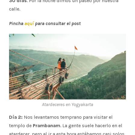
30 días
. Por la noche dimos un paseo por nuestra
calle.
Pincha
aquí
para consultar el post
Atardeceres en Yogyakarta
Día 2:
Nos levantamos temprano para visitar el
templo de
Prambanam
. La gente suele hacerlo en el
atardecer, pero al ir a esta hora estábamos casi solos.